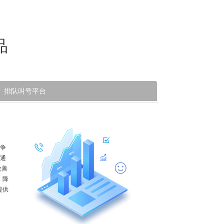
品
排队叫号平台
竞争
，通
改善
，降
提供