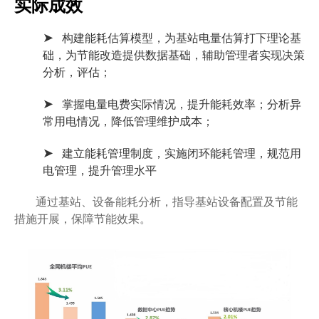
实际成效
构建能耗估算模型，为基站电量估算打下理论基
础，为节能改造提供数据基础，辅助管理者实现决策
分析，评估；
掌握电量电费实际情况，提升能耗效率；分析异
常用电情况，降低管理维护成本；
建立能耗管理制度，实施闭环能耗管理，规范用
电管理，提升管理水平
通过基站、设备能耗分析，指导基站设备配置及节能
措施开展，保障节能效果。