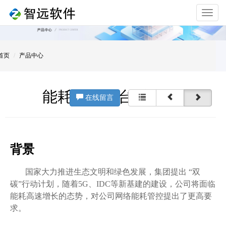
Toggle
navigat
首页
产品中心
能耗管理平台-产品介绍
在线留言
背景
国家大力推进生态文明和绿色发展，集团提出 “双
碳”行动计划，随着5G、IDC等新基建的建设，公司将面临
能耗高速增长的态势，对公司网络能耗管控提出了更高要
求。