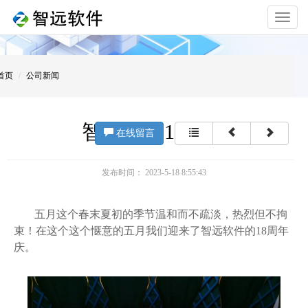
Toggle
navigat
首页
公司新闻
智远软件18周年庆
在线留言
发布时间： 2023-5-18 8:55:43
五月这个春末夏初的季节温和而不疏淡，热烈但不拘
束！在这个这个惬意的五月我们迎来了智远软件的18周年
庆。